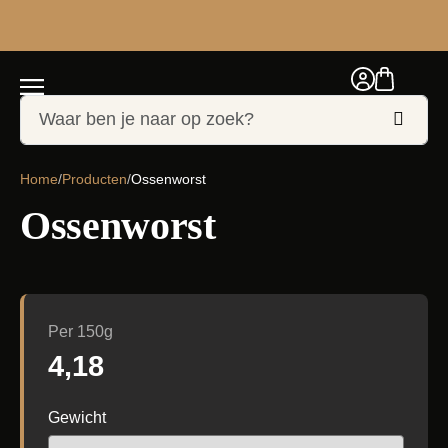
Home
/
Producten
/
Ossenworst
Ossenworst
Per 150g
4,18
Gewicht